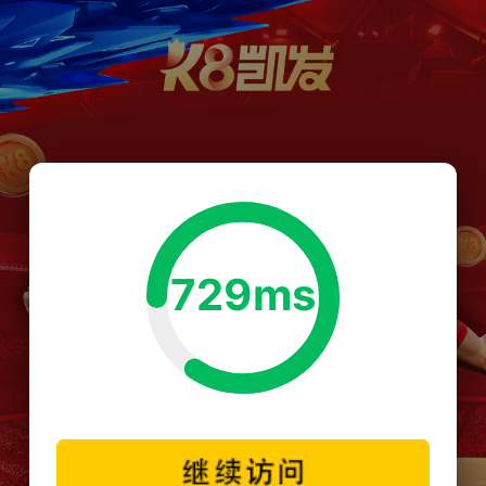
729ms