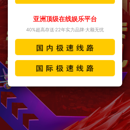
亚洲顶级在线娱乐平台
40%超高存送·22年实力品牌·大额无忧